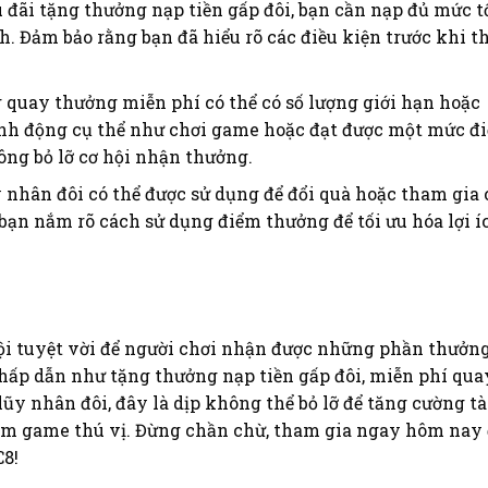
u đãi tặng thưởng nạp tiền gấp đôi, bạn cần nạp đủ mức t
h. Đảm bảo rằng bạn đã hiểu rõ các điều kiện trước khi t
 quay thưởng miễn phí có thể có số lượng giới hạn hoặc
ành động cụ thể như chơi game hoặc đạt được một mức đ
ông bỏ lỡ cơ hội nhận thưởng.
y nhân đôi có thể được sử dụng để đổi quà hoặc tham gia 
bạn nắm rõ cách sử dụng điểm thưởng để tối ưu hóa lợi í
ội tuyệt vời để người chơi nhận được những phần thưởn
ãi hấp dẫn như tặng thưởng nạp tiền gấp đôi, miễn phí qua
lũy nhân đôi, đây là dịp không thể bỏ lỡ để tăng cường tà
ệm game thú vị. Đừng chần chừ, tham gia ngay hôm nay 
C8!