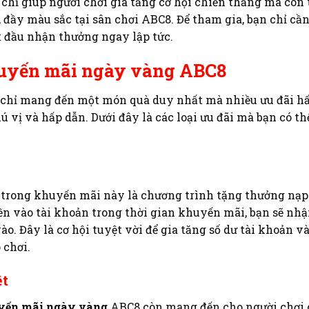
hỉ giúp người chơi gia tăng cơ hội chiến thắng mà còn 
 đầy màu sắc tại sân chơi ABC8. Để tham gia, bạn chỉ cầ
t đầu nhận thưởng ngay lập tức.
khuyến mãi ngày vàng ABC8
hỉ mang đến một món quà duy nhất mà nhiều ưu đãi h
ú vị và hấp dẫn. Dưới đây là các loại ưu đãi mà bạn có th
t trong khuyến mãi này là chương trình tặng thưởng nạp
iền vào tài khoản trong thời gian khuyến mãi, bạn sẽ nh
vào. Đây là cơ hội tuyệt vời để gia tăng số dư tài khoản v
 chơi.
ệt
yến mãi ngày vàng
ABC8 còn mang đến cho người chơi 