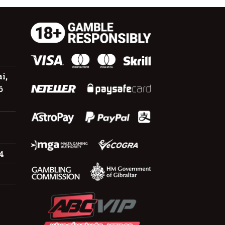
i,
ồ
4