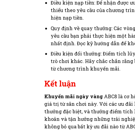
Điều kiện nạp tiền: Để nhận được ư
thiểu theo yêu cầu của chương trìn
hiện nạp tiền.
Quy định về quay thưởng: Các vòng
yêu cầu bạn phải thực hiện một h
nhất định. Đọc kỹ hướng dẫn để kh
Điều kiện đổi thưởng: Điểm tích lũ
trò chơi khác. Hãy chắc chắn rằng 
từ chương trình khuyến mãi.
Kết luận
Khuyến mãi ngày vàng
ABC8 là cơ h
giá trị từ sân chơi này. Với các ưu đ
thưởng đặc biệt, và thưởng điểm tích 
khoản và tận hưởng những trải nghi
không bỏ qua bất kỳ ưu đãi nào từ AB