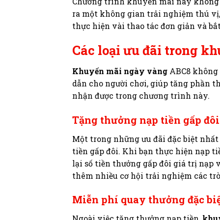
Chương trình khuyến mãi này không c
ra một không gian trải nghiệm thú vị,
thực hiện vài thao tác đơn giản và bắ
Các loại ưu đãi trong 
Khuyến mãi ngày vàng
ABC8 không c
dẫn cho người chơi, giúp tăng phần th
nhận được trong chương trình này.
Tặng thưởng nạp tiền gấp đôi
Một trong những ưu đãi đặc biệt nhấ
tiền gấp đôi. Khi bạn thực hiện nạp t
lại số tiền thưởng gấp đôi giá trị nạp 
thêm nhiều cơ hội trải nghiệm các trò
Miễn phí quay thưởng đặc bi
Ngoài việc tặng thưởng nạp tiền,
khu