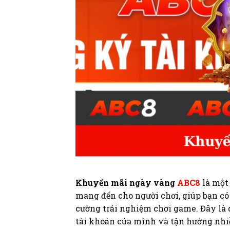
Khuyến mãi ngày vàng
ABC8
là một
mang đến cho người chơi, giúp bạn c
cường trải nghiệm chơi game. Đây là 
tài khoản của mình và tận hưởng nhiề